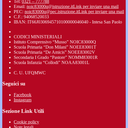
Tel:
0321 – 777788
Email:
noic83000q@istruzione.it
Link per inviare una mail
PEC:
noic83000q@pec.istruzione.it
Link per inviare una mail
C.F.: 94068520033
IBAN: IT66J0306945710100000046040 - Intesa San Paolo
CODICI MINISTERIALI
Istituto Comprensivo “Musso” NOIC83000Q
Scuola Primaria “Don Milani” NOEE83001T
Scuola Primaria “De Amicis” NOEE83002V
Secondaria I Grado “Pastore” NOMM83001R
Scuola Infanzia “Collodi” NOAA83001L
C. U. UFQMWC
Seguici su
Facebook
Instagram
Sezione Link Utili
Cookie policy
Note legali