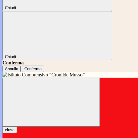
Chiudi
Chiudi
Conferma
Annulla
Conferma
close