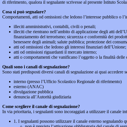
di riferimento, qualora il segnalante scrivesse al presente Istituto Sco
Cosa si può segnalare?
Comportamenti, atti od omissioni che ledono l’interesse pubblico o l’i
illeciti amministrativi, contabili, civili o penali;
illeciti che rientrano nell’ambito di applicazione degli atti dell’
finanziamento del terrorismo; sicurezza e conformità dei prodotti
benessere degli animali; salute pubblica; protezione dei consumato
atti od omissioni che ledono gli interessi finanziari dell’Unione;
atti od omissioni riguardanti il mercato interno;
atti o comportamenti che vanificano l’oggetto o la finalità delle d
Quali sono i canali di segnalazione?
Sono stati predisposti diversi canali di segnalazione ai quai accedere 
interno (presso l’Ufficio Scolastico Regionale di riferimento)
esterno (ANAC)
divulgazione pubblica
denuncia all’Autorità giudiziaria
Come scegliere il canale di segnalazione?
In via prioritaria, i segnalanti sono incoraggiati a utilizzare il canale
1. I segnalanti possono utilizzare il canale esterno segnaland
non è prevista l’attivazione obbligatoria del canale di se