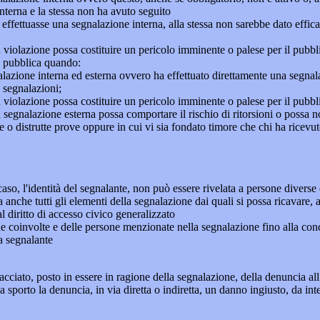
nterna e la stessa non ha avuto seguito
e effettuasse una segnalazione interna, alla stessa non sarebbe dato eff
 violazione possa costituire un pericolo imminente o palese per il pubbl
e pubblica quando:
azione interna ed esterna ovvero ha effettuato direttamente una segnalazio
e segnalazioni;
 violazione possa costituire un pericolo imminente o palese per il pubbli
 segnalazione esterna possa comportare il rischio di ritorsioni o possa n
 o distrutte prove oppure in cui vi sia fondato timore che chi ha ricevut
so, l'identità del segnalante, non può essere rivelata a persone diverse 
nche tutti gli elementi della segnalazione dai quali si possa ricavare, 
al diritto di accesso civico generalizzato
one coinvolte e delle persone menzionate nella segnalazione fino alla con
a segnalante
iato, posto in essere in ragione della segnalazione, della denuncia all’
sporto la denuncia, in via diretta o indiretta, un danno ingiusto, da in