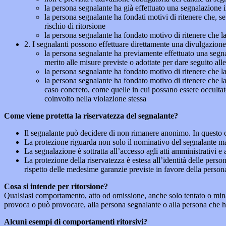
la persona segnalante ha già effettuato una segnalazione i
la persona segnalante ha fondati motivi di ritenere che, s
rischio di ritorsione
la persona segnalante ha fondato motivo di ritenere che la
2. I segnalanti possono effettuare direttamente una divulgazion
la persona segnalante ha previamente effettuato una segnal
merito alle misure previste o adottate per dare seguito all
la persona segnalante ha fondato motivo di ritenere che la
la persona segnalante ha fondato motivo di ritenere che la
caso concreto, come quelle in cui possano essere occultate
coinvolto nella violazione stessa
Come viene protetta la riservatezza del segnalante?
Il segnalante può decidere di non rimanere anonimo. In questo ca
La protezione riguarda non solo il nominativo del segnalante ma a
La segnalazione è sottratta all’accesso agli atti amministrativi e 
La protezione della riservatezza è estesa all’identità delle pers
rispetto delle medesime garanzie previste in favore della person
Cosa si intende per ritorsione?
Qualsiasi comportamento, atto od omissione, anche solo tentato o minacc
provoca o può provocare, alla persona segnalante o alla persona che ha 
Alcuni esempi di comportamenti ritorsivi?