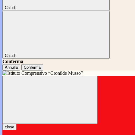
Chiudi
Chiudi
Conferma
Annulla
Conferma
close