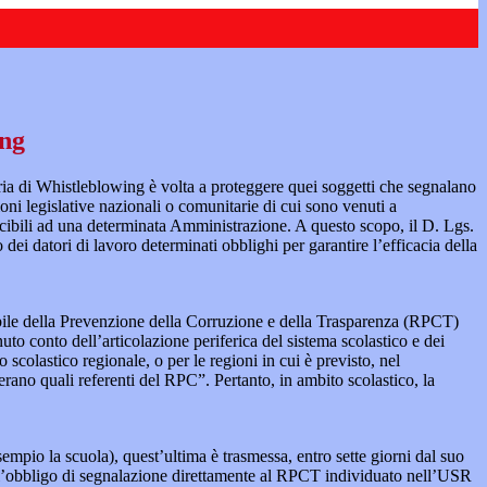
ing
ia di Whistleblowing è volta a proteggere quei soggetti che segnalano
ioni legislative nazionali o comunitarie di cui sono venuti a
ibili ad una determinata Amministrazione. A questo scopo, il D. Lgs.
dei datori di lavoro determinati obblighi per garantire l’efficacia della
sabile della Prevenzione della Corruzione e della Trasparenza (RPCT)
to conto dell’articolazione periferica del sistema scolastico e dei
o scolastico regionale, o per le regioni in cui è previsto, nel
perano quali referenti del RPC”. Pertanto, in ambito scolastico, la
mpio la scuola), quest’ultima è trasmessa, entro sette giorni dal suo
o l’obbligo di segnalazione direttamente al RPCT individuato nell’USR