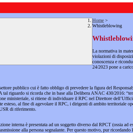
Home
>
Whistleblowing
Whistleblow
La normativa in mater
violazioni di disposiz
conoscenza e riconduc
24/2023 pone a carico 
 settore pubblico cui è fatto obbligo di prevedere la figura del Respon
 A tal riguardo si ricorda che in base alla Delibera ANAC 430/2016: “tenu
ne ministeriale, si ritiene di individuare il RPC nel Direttore dell’Uffici
 esteso, al fine di agevolare il RPC, i dirigenti di ambito territoriale o
’USR di riferimento.
azione interna è presentata ad un soggetto diverso dal RPCT (ossia ad ese
trasmissione alla persona segnalante. Per questo motivo, pur ricordand