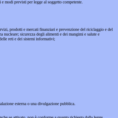
pi e modi previsti per legge al soggetto competente.
ervizi, prodotti e mercati finanziari e prevenzione del riciclaggio e del
za nucleare; sicurezza degli alimenti e dei mangimi e salute e
lle reti e dei sistemi informativi;
egnalazione esterna o una divulgazione pubblica.
anche se attivato, non è conforme a quanto richiesto dalla legge