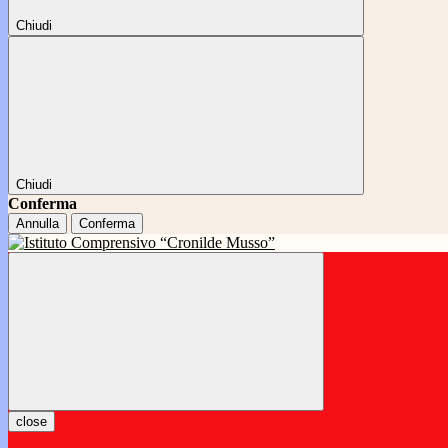
Chiudi
Chiudi
Conferma
Annulla
Conferma
close