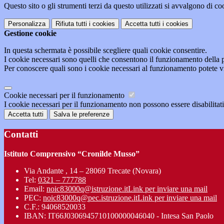
Questo sito o gli strumenti terzi da questo utilizzati si avvalgono di coo
Personalizza
Rifiuta tutti
i cookies
Accetta tutti
i cookies
Gestione cookie
In questa schermata è possibile scegliere quali cookie consentire.
I cookie necessari sono quelli che consentono il funzionamento della pi
Per conoscere quali sono i cookie necessari al funzionamento potete v
Cookie necessari per il funzionamento
I cookie necessari per il funzionamento non possono essere disabilitati.
Accetta tutti
Salva le preferenze
Contatti
Istituto Comprensivo “Cronilde Musso”
Via Andante , 14 – 28069 Trecate (Novara)
Tel:
0321 – 777788
Email:
noic83000q@istruzione.it
Link per inviare una mail
PEC:
noic83000q@pec.istruzione.it
Link per inviare una mail
C.F.: 94068520033
IBAN: IT66J0306945710100000046040 - Intesa San Paolo