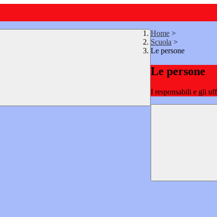
Home
>
Scuola
>
Le persone
Le persone
I responsabili e gli uf