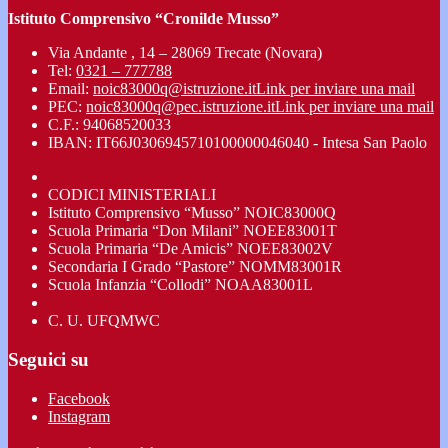
Istituto Comprensivo “Cronilde Musso”
Via Andante , 14 – 28069 Trecate (Novara)
Tel:
0321 – 777788
Email:
noic83000q@istruzione.it
Link per inviare una mail
PEC:
noic83000q@pec.istruzione.it
Link per inviare una mail
C.F.: 94068520033
IBAN: IT66J0306945710100000046040 - Intesa San Paolo
CODICI MINISTERIALI
Istituto Comprensivo “Musso” NOIC83000Q
Scuola Primaria “Don Milani” NOEE83001T
Scuola Primaria “De Amicis” NOEE83002V
Secondaria I Grado “Pastore” NOMM83001R
Scuola Infanzia “Collodi” NOAA83001L
C. U. UFQMWC
Seguici su
Facebook
Instagram