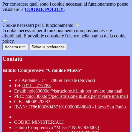
Per conoscere quali sono i cookie necessari al funzionamento potete
visionare la
COOKIE POLICY
.
Cookie necessari per il funzionamento
I cookie necessari per il funzionamento non possono essere
disabilitati. È possibile consultare l'elenco nella pagina della cookie
policy.
Accetta tutti
Salva le preferenze
Contatti
Istituto Comprensivo “Cronilde Musso”
Via Andante , 14 – 28069 Trecate (Novara)
Tel:
0321 – 777788
Email:
noic83000q@istruzione.it
Link per inviare una mail
PEC:
noic83000q@pec.istruzione.it
Link per inviare una mail
C.F.: 94068520033
IBAN: IT66J0306945710100000046040 - Intesa San Paolo
CODICI MINISTERIALI
Istituto Comprensivo “Musso” NOIC83000Q