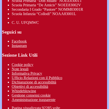
Scuola Primaria “Don Milani” NOEE83001T
Scuola Primaria “De Amicis” NOEE83002V
Secondaria I Grado “Pastore” NOMM83001R
Scuola Infanzia “Collodi” NOAA83001L
C. U. UFQMWC
Seguici su
Facebook
Instagram
Sezione Link Utili
Cookie policy
Note legali
Informativa Privacy
Ufficio Relazioni con il Pubblico
Dichiarazione di accessibilità
Obiettivi di accessibilità
Whistleblowing
Gestione consensi cookie
Amministrazione trasparente
Pagina visualizzata
92285
volte