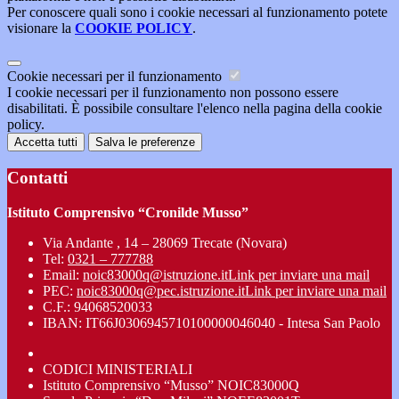
Per conoscere quali sono i cookie necessari al funzionamento potete
visionare la
COOKIE POLICY
.
Cookie necessari per il funzionamento
I cookie necessari per il funzionamento non possono essere
disabilitati. È possibile consultare l'elenco nella pagina della cookie
policy.
Accetta tutti
Salva le preferenze
Contatti
Istituto Comprensivo “Cronilde Musso”
Via Andante , 14 – 28069 Trecate (Novara)
Tel:
0321 – 777788
Email:
noic83000q@istruzione.it
Link per inviare una mail
PEC:
noic83000q@pec.istruzione.it
Link per inviare una mail
C.F.: 94068520033
IBAN: IT66J0306945710100000046040 - Intesa San Paolo
CODICI MINISTERIALI
Istituto Comprensivo “Musso” NOIC83000Q