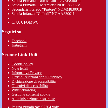
Scuola Primaria “Don Milani” NOEE83001T
Scuola Primaria “De Amicis” NOEE83002V
Secondaria I Grado “Pastore” NOMM83001R
Scuola Infanzia “Collodi” NOAA83001L
C. U. UFQMWC
Seguici su
Facebook
Instagram
Sezione Link Utili
Cookie policy
Note legali
Informativa Privacy
Ufficio Relazioni con il Pubblico
Dichiarazione di accessibilità
Obiettivi di accessibilità
Whistleblowing
Gestione consensi cookie
Amministrazione trasparente
Pagina visualizzata
92204
volte