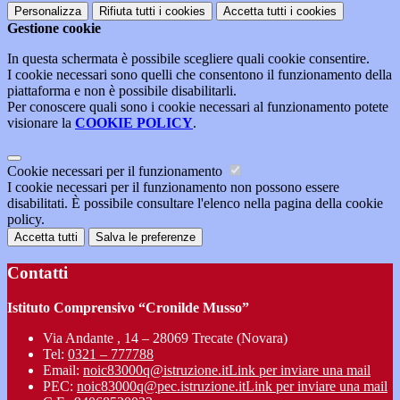
Personalizza
Rifiuta tutti
i cookies
Accetta tutti
i cookies
Gestione cookie
In questa schermata è possibile scegliere quali cookie consentire.
I cookie necessari sono quelli che consentono il funzionamento della
piattaforma e non è possibile disabilitarli.
Per conoscere quali sono i cookie necessari al funzionamento potete
visionare la
COOKIE POLICY
.
Cookie necessari per il funzionamento
I cookie necessari per il funzionamento non possono essere
disabilitati. È possibile consultare l'elenco nella pagina della cookie
policy.
Accetta tutti
Salva le preferenze
Contatti
Istituto Comprensivo “Cronilde Musso”
Via Andante , 14 – 28069 Trecate (Novara)
Tel:
0321 – 777788
Email:
noic83000q@istruzione.it
Link per inviare una mail
PEC:
noic83000q@pec.istruzione.it
Link per inviare una mail