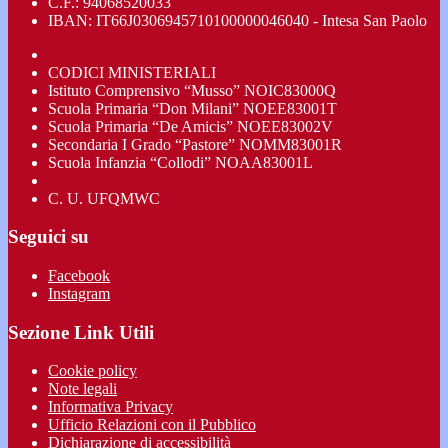
C.F.: 94068520033
IBAN: IT66J0306945710100000046040 - Intesa San Paolo
CODICI MINISTERIALI
Istituto Comprensivo “Musso” NOIC83000Q
Scuola Primaria “Don Milani” NOEE83001T
Scuola Primaria “De Amicis” NOEE83002V
Secondaria I Grado “Pastore” NOMM83001R
Scuola Infanzia “Collodi” NOAA83001L
C. U. UFQMWC
Seguici su
Facebook
Instagram
Sezione Link Utili
Cookie policy
Note legali
Informativa Privacy
Ufficio Relazioni con il Pubblico
Dichiarazione di accessibilità