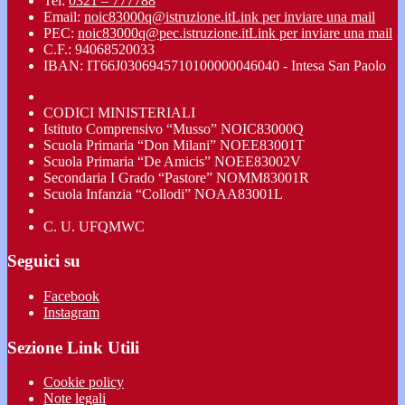
Tel:
0321 – 777788
Email:
noic83000q@istruzione.it
Link per inviare una mail
PEC:
noic83000q@pec.istruzione.it
Link per inviare una mail
C.F.: 94068520033
IBAN: IT66J0306945710100000046040 - Intesa San Paolo
CODICI MINISTERIALI
Istituto Comprensivo “Musso” NOIC83000Q
Scuola Primaria “Don Milani” NOEE83001T
Scuola Primaria “De Amicis” NOEE83002V
Secondaria I Grado “Pastore” NOMM83001R
Scuola Infanzia “Collodi” NOAA83001L
C. U. UFQMWC
Seguici su
Facebook
Instagram
Sezione Link Utili
Cookie policy
Note legali